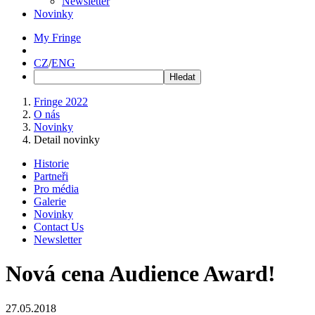
Newsletter
Novinky
My Fringe
CZ
/
ENG
Fringe 2022
O nás
Novinky
Detail novinky
Historie
Partneři
Pro média
Galerie
Novinky
Contact Us
Newsletter
Nová cena Audience Award!
27.05.2018