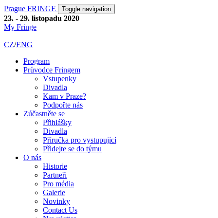
Prague FRINGE
Toggle navigation
23. - 29. listopadu 2020
My Fringe
CZ
/
ENG
Program
Průvodce Fringem
Vstupenky
Divadla
Kam v Praze?
Podpořte nás
Zúčastněte se
Přihlášky
Divadla
Příručka pro vystupující
Přidejte se do týmu
O nás
Historie
Partneři
Pro média
Galerie
Novinky
Contact Us