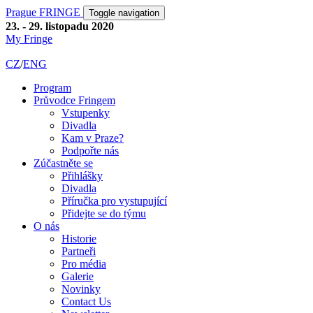
Prague FRINGE
Toggle navigation
23. - 29. listopadu 2020
My Fringe
CZ
/
ENG
Program
Průvodce Fringem
Vstupenky
Divadla
Kam v Praze?
Podpořte nás
Zúčastněte se
Přihlášky
Divadla
Příručka pro vystupující
Přidejte se do týmu
O nás
Historie
Partneři
Pro média
Galerie
Novinky
Contact Us