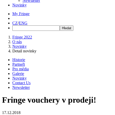
Newsletter
Novinky
My Fringe
CZ
/
ENG
Fringe 2022
O nás
Novinky
Detail novinky
Historie
Partneři
Pro média
Galerie
Novinky
Contact Us
Newsletter
Fringe vouchery v prodeji!
17.12.2018